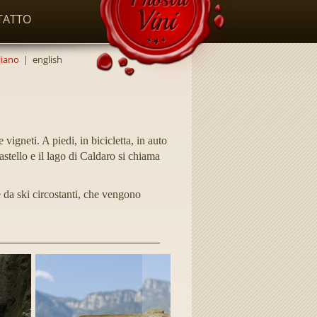
TATTO
liano
|
english
 vigneti. A piedi, in bicicletta, in auto
astello e il lago di Caldaro si chiama
e da ski circostanti, che vengono