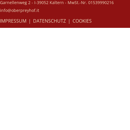
Garnellenweg 2 - I-39052 Kaltern - MwSt.-Nr. 01539990216
info@oberpreyhof.it
IMPRESSUM
|
DATENSCHUTZ
|
COOKIES